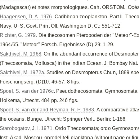
(Madagascar) et notes morphologiques. Cah. ORSTOM., Océano
Haagensen, D. A. 1976
. Caribbean zooplankton. Part II. Theco
Navy. U. S. Govt. Print Off. Washington D. C.: 551-712.
Richter, G. 1979
. Die thecosomen Pteropoden der "Meteor"-Ex
1964/65. "Meteor" Forsch. Ergebnisse (D) 29: 1-29.
Sakthivel, M. 1968
. On the abundant occurrence of Desmopter
(Thecosomata, Mollusca) in the Indian Ocean. J. Bombay Nat. 
Sakthivel, M. 1972a
. Studies on Desmopterus Chun, 1889 spec
Forschungserg. (D)10: 46-57, 8 figs.
Spoel, S. van der 1976c
. Pseudothecosomata, Gymnosomata 
Holkema, Utrecht. 484 pp. 246 figs.
Spoel, S. van der and Heyman, R. P. 1983
. A comparative atla
the oceans. Bunge, Utrecht; Springer Verl., Berlin: 1-186.
Starobogatov, J. I. 1971
. Ordo Thecosomata; ordo Gymnosomata
Inst. Akad. Moscou. opredeliteli planktona (without page or fi