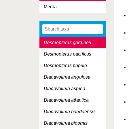
Media
Cymbulia sibogae
dakarensis
danae
Desmopterus gardineri
Desmopterus pacificus
Desmopterus papilio
Diacavolinia angulosa
Diacavolinia aspina
Diacavolinia atlantica
Diacavolinia bandaensis
Diacavolinia bicornis