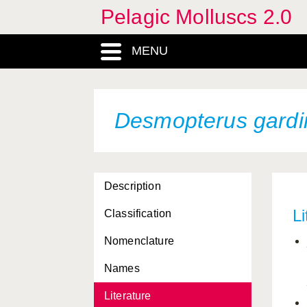
Pelagic Molluscs 2.0
Corolla ovata
Corolla spectabilis
MENU
crassa
Creseis acicula acicula
Desmopterus gardi
Creseis bulgia
Creseis chierchiae
Creseis virgula conica
Description
cristata
Li
Classification
Cuvierina columnella
Nomenclature
atlantica
Names
Cymbulia parvidentata
Literature
Cymbulia peroni minor