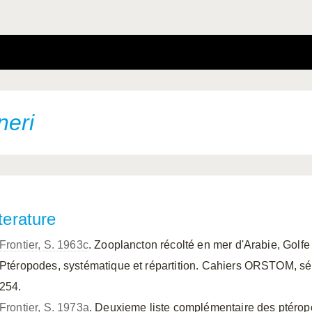
neri
terature
Frontier, S. 1963c
. Zooplancton récolté en mer d'Arabie, Golfe
Ptéropodes, systématique et répartition. Cahiers ORSTOM, sér.
254.
Frontier, S. 1973a
. Deuxieme liste complémentaire des ptéro